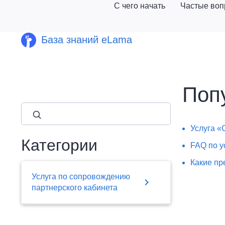
С чего начать
Частые во
База знаний eLama
Поп
close
Услуга «
Категории
FAQ по у
Какие пр
Услуга по сопровождению
chevron_right
партнерского кабинета